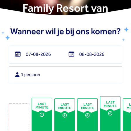
Family Resort van
Nederland
Wanneer wil je bij ons komen?
Navigate
Navigate
forward
backward
1 persoon
to
to
interact
interact
with
with
the
the
LAST
LAST
LAST
LAST
L
MINUTE
MINUTE
calendar
calendar
MINUTE
MINUTE
MI
and
and
select
select
a
a