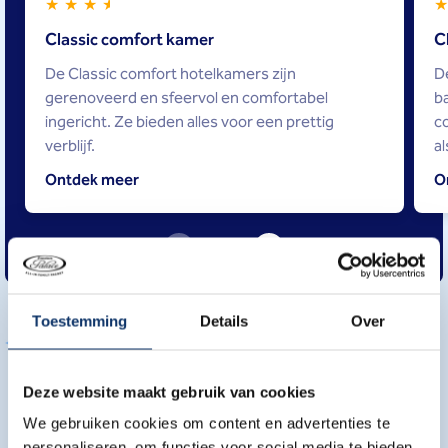
Classic comfort kamer
C
De Classic comfort hotelkamers zijn
D
gerenoveerd en sfeervol en comfortabel
ba
ingericht. Ze bieden alles voor een prettig
co
verblijf.
al
Ontdek meer
O
Toestemming
Details
Over
Onze faciliteiten
Unieke belevenis voor het hele
Deze website maakt gebruik van cookies
gezin
We gebruiken cookies om content en advertenties te
personaliseren, om functies voor social media te bieden