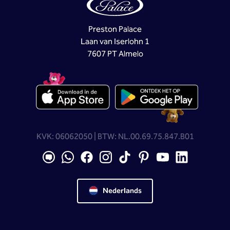
Preston Palace
Laan van Iserlohn 1
7607 PT Almelo
KVK: 06062050 | BTW: NL.00.69.75.847.B01
Nederlands