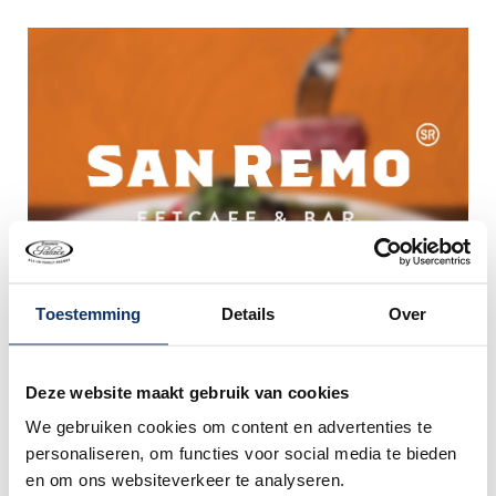
Toestemming
Details
Over
Kom genieten van een overheerlijk diner bij San Remo
Eetcafe & Bar waar je ouderwets kunt tafelen. Bij een
Deze website maakt gebruik van cookies
bezoek aan San Remo kun je de keuze maken uit een
verrassende menukaart. Boek direct!
We gebruiken cookies om content en advertenties te
personaliseren, om functies voor social media te bieden
en om ons websiteverkeer te analyseren.