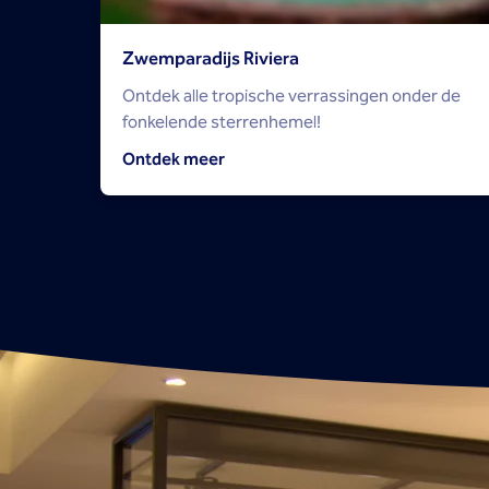
Zwemparadijs Riviera
Ontdek alle tropische verrassingen onder de
fonkelende sterrenhemel!
Ontdek meer