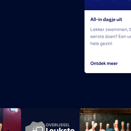
All-in dagje uit
Lekker zwemmen, bowl
eerste doen? Een un
hele gezin!
Ontdek meer