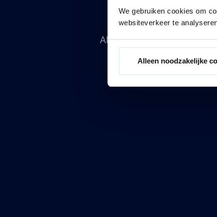
We gebruiken cookies om cont
websiteverkeer te analyseren
Als je heerlijk uit eten wi
veel meer. Da
Alleen noodzakelijke c