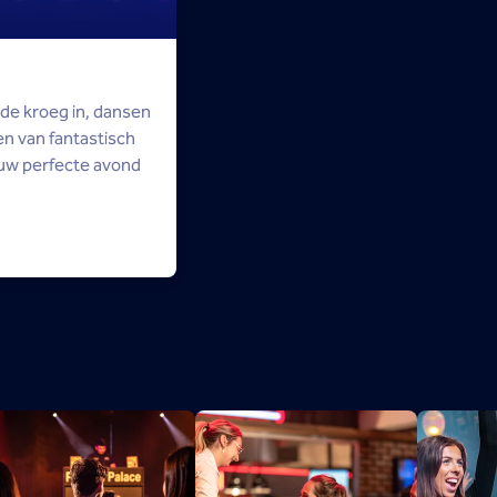
g de kroeg in, dansen
n van fantastisch
ouw perfecte avond