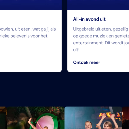
All-in avond uit
en, uit eten, wat ga jij als
Uitgebreid uit eten, gezelli
ieke belevenis voor het
op goede muziek en geniete
entertainment. Dit wordt j
uit!
Ontdek meer