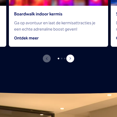
Boardwalk indoor kermis
Ga op avontuur en laat de kermisattracties je
een echte adrenaline boost geven!
Ontdek meer