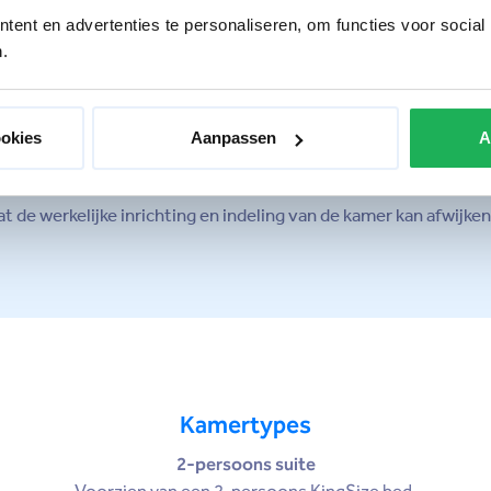
ent en advertenties te personaliseren, om functies voor social
.
ookies
Aanpassen
A
 de werkelijke inrichting en indeling van de kamer kan afwijke
Kamertypes
2-persoons suite