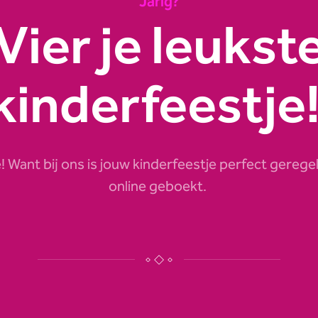
Jarig?
Vier je leukst
kinderfeestje
e! Want bij ons is jouw kinderfeestje perfect geregeld
online geboekt.