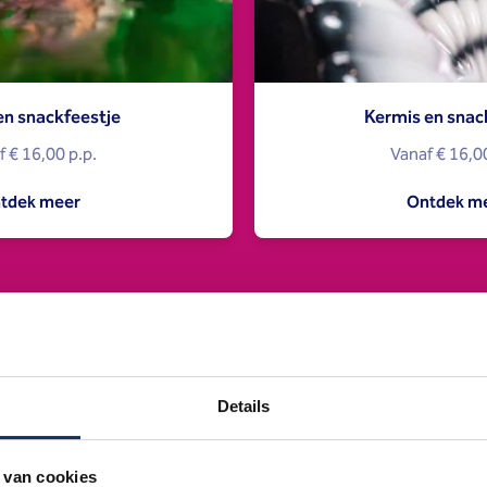
n snackfeestje
Kermis en snac
 € 16,00 p.p.
Vanaf € 16,00
tdek meer
Ontdek m
Details
 van cookies