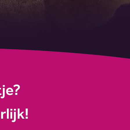
tje?
lijk!