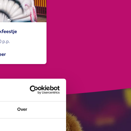
kfeestje
 p.p.
eer
Over