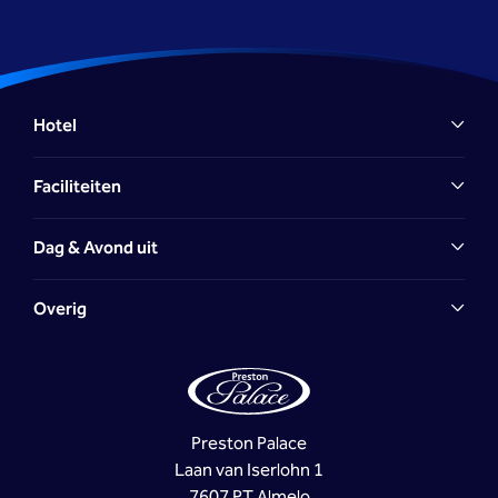
Hotel
Faciliteiten
Dag & Avond uit
Overig
reserveringen@prestonpalace.nl
Facebook-
Instagrampagina
www.prestonpalace.nl
Reclame Code
Commissie
reserveringen@prestonpalace.nl
Preston Palace
Laan van Iserlohn 1
www.prestonpalace.nl
7607 PT Almelo