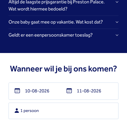
Altijd de laagste prijsgarantie bij Preston Palace.
www.prestonpalace.nl
Wat wordt hiermee bedoeld?
Onze baby gaat mee op vakantie. Wat kost dat?
Geldt er een eenpersoonskamer toeslag?
Wanneer wil je bij ons komen?
Navigate
Navigate
forward
backward
1 persoon
to
to
interact
interact