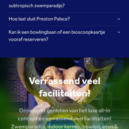
subtropisch zwemparadijs?
Hoe laat sluit Preston Palace?
Kan ik een bowlingbaan of een bioscoopkaartje
vooraf reserveren?
Verrassend veel
faciliteiten!
Onbeperkt genieten van het luxe all-in
concept en verrassend veel faciliteiten!
Zwemparadijs, indoor kermis, bowlen, eten &