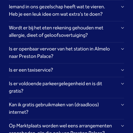
Iemand in ons gezelschap heeft wat te vieren.
reserveringen@prestonpalace.nl
Heb je een leuk idee om wat extra’s te doen?
reserveringen@prestonpalace.nl
Wordt er bij het eten rekening gehouden met
allergie, dieet of geloofsovertuiging?
Is er openbaar vervoer van het station in Almelo
naar Preston Palace?
Is er een taxiservice?
Is er voldoende parkeergelegenheid en is dit
gratis?
Kan ik gratis gebruikmaken van (draadloos)
reserveringen@prestonpalace.nl
internet?
hier
Op Marktplaats worden wel eens arrangementen