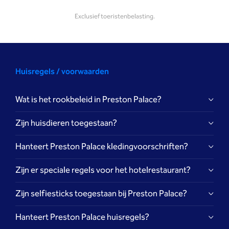
dates.
dates.
Exclusief toeristenbelasting.
Huisregels / voorwaarden
Wat is het rookbeleid in Preston Palace?
In verband met de uitspraak van de Hoge Raad, d.d. 27
Zijn huisdieren toegestaan?
september 2019, is Preston Palace verplicht haar rookbeleid
aan te passen. Alleen buiten op de aangegeven plaatsen, cq
Hanteert Preston Palace kledingvoorschriften?
diverse buitenterrassen, mag gerookt worden.
Zijn er speciale regels voor het hotelrestaurant?
Zijn selfiesticks toegestaan bij Preston Palace?
Hanteert Preston Palace huisregels?