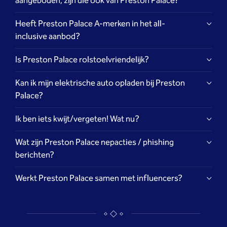
aangeboden, zijn die ook van Preston Palace?
Heeft Preston Palace A-merken in het all-
inclusive aanbod?
Is Preston Palace rolstoelvriendelijk?
Kan ik mijn elektrische auto opladen bij Preston
Palace?
Ik ben iets kwijt/vergeten! Wat nu?
Wat zijn Preston Palace nepacties / phishing
berichten?
reserveringen@prestonpalace.nl
deze link
Werkt Preston Palace samen met influencers?