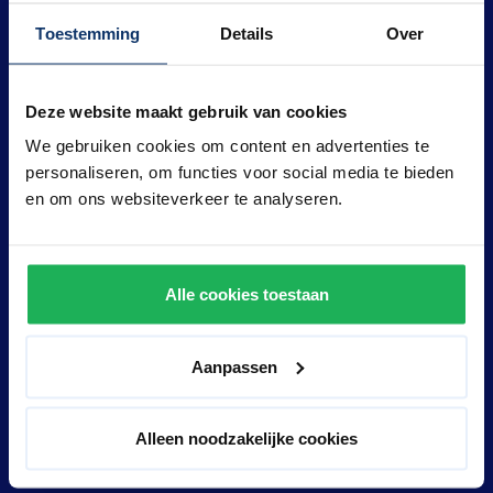
geldige creditcard of Ideal mogelijkheid. Is
Toestemming
Details
Over
contant betalen bij aankomst een mogelijkheid?
Ik wil een arrangement reserveren dat afwijkt van
Deze website maakt gebruik van cookies
de standaard arrangementen. Is dit ook mogelijk?
We gebruiken cookies om content en advertenties te
Hoe weet ik of er hotelkamers beschikbaar zijn?
personaliseren, om functies voor social media te bieden
en om ons websiteverkeer te analyseren.
reserveringen@prestonpalace.nl
homepage
hotel
Kan ik een annuleringsverzekering afsluiten?
Wat is de minimumleeftijd voor een verblijf in
Preston Palace?
Alle cookies toestaan
Kan ik bij Preston Palace een rolstoel reserveren?
Aanpassen
hier
Wat zijn de betalingsvoorwaarden bij Preston
Palace?
Alleen noodzakelijke cookies
Is het mogelijk om extra's ter plaatse bij te