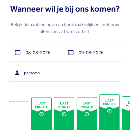
Wanneer wil je bij ons komen?
Bekijk de aanbiedingen en boek makkelijk en snel jouw
all-inclusive hotel verblijf!
Navigate
Navigate
forward
backward
1 persoon
to
to
interact
interact
with
with
the
the
LAST
L
LAST
LAST
LAST
MINUTE
calendar
calendar
MI
MINUTE
MINUTE
MINUTE
and
and
select
select
a
a