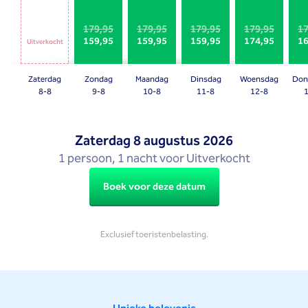
date.
date.
Press
Press
179,95
179,95
179,95
179,95
17
159,95
159,95
159,95
174,95
16
the
the
Uitverkocht
question
question
mark
mark
Zaterdag
Zondag
Maandag
Dinsdag
Woensdag
Don
key
key
8-8
9-8
10-8
11-8
12-8
to
to
get
get
Zaterdag
8 augustus 2026
the
the
1 persoon, 1 nacht voor Uitverkocht
keyboard
keyboard
shortcuts
shortcuts
Boek voor deze datum
for
for
changing
changing
dates.
dates.
Exclusief toeristenbelasting.