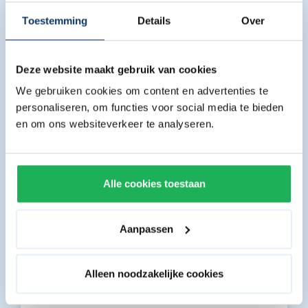
Ontbijt-, lunch- en diner in diverse restaurants
(lunch vanaf 2 nachten).
Toestemming
Details
Over
Drinken (zowel binnenlands als buitenlands
Deze website maakt gebruik van cookies
gedistilleerd).
We gebruiken cookies om content en advertenties te
personaliseren, om functies voor social media te bieden
Diverse takeaways voor uitgifte van
eten en
en om ons websiteverkeer te analyseren.
drinken
.
Toegang tot het subtropisch zwemparadijs met
whirlpools.
Alle cookies toestaan
Diverse snacks, gebak en luxe koeken.
Aanpassen
Toegang tot de spectaculaire indoor kermis.
Alleen noodzakelijke cookies
Spelotheek voor kids t/m 7 jaar.