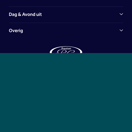
Dag & Avond uit
Overig
Preston Palace
Laan van Iserlohn 1
7607 PT Almelo
KVK: 06062050 | BTW: NL.00.69.75.847.B01