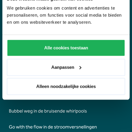
We gebruiken cookies om content en advertenties te
Zwem in een royaal subtropisch junglebad
personaliseren, om functies voor social media te bieden
en om ons websiteverkeer te analyseren.
Ga van de interactieve glijbaan met thema's
Ontspan in de recreatieve sauna
Alle cookies toestaan
Krijg een kleur van de luxe zonnehemels
Aanpassen
Blaas stoom af in het stoombad
Alleen noodzakelijke cookies
Even bijkomen met frisse drankjes, fruit en waterijsjes
Bubbel weg in de bruisende whirlpools
Go with the flow in de stroomversnellingen