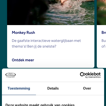
Monkey Rush
Br
De gaafste interactieve waterglijbaan met
Bu
thema's! Ben jij de snelste?
of
Ontdek meer
Toestemming
Details
Over
Standaard inbegrepen
Altijd all-in bij Riviera:
Deze website maakt gebruik van cookies