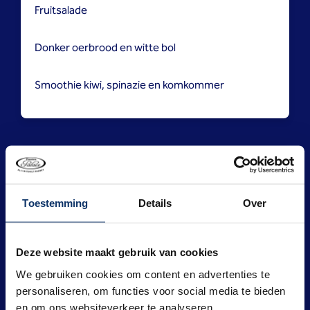
Fruitsalade
Donker oerbrood en witte bol
Smoothie kiwi, spinazie en komkommer
Nederlands ontbijt
Toestemming
Details
Over
Het Nederlandse ontbijt bestaat uit:
Gekookt eitje
Deze website maakt gebruik van cookies
We gebruiken cookies om content en advertenties te
Rookvlees, kaas en ham
personaliseren, om functies voor social media te bieden
en om ons websiteverkeer te analyseren.