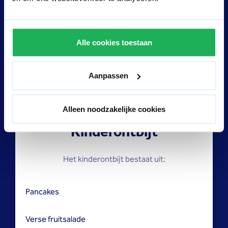
Verse fruitsalade
Donker oerbrood en witte bol
Alle cookies toestaan
Selectie zoet beleg
Aanpassen
Alleen noodzakelijke cookies
Kinderontbijt
Het kinderontbijt bestaat uit:
Pancakes
Verse fruitsalade