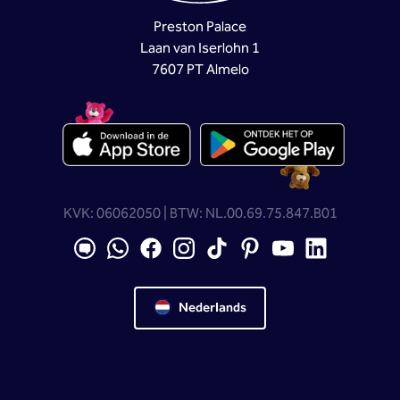
Preston Palace
Laan van Iserlohn 1
7607 PT Almelo
KVK: 06062050 | BTW: NL.00.69.75.847.B01
Nederlands