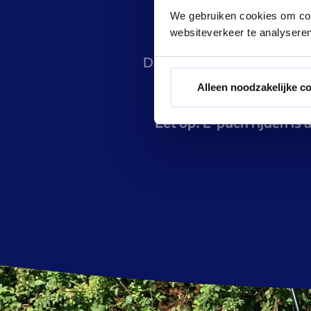
We gebruiken cookies om cont
websiteverkeer te analyseren
Dit arrangement is uitsluit
Alleen noodzakelijke c
Let op: E-puch rijden is