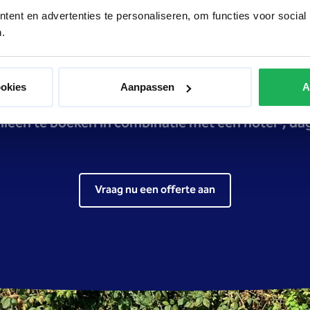
Makkelijk en snel geregeld
ent en advertenties te personaliseren, om functies voor social
.
end te reserveren via afdeling Reserveringen:
reser
Of vraag een offerte aan via de onderstaande link!
ookies
Aanpassen
A
 alleen te boeken in combinatie met een hotel-, 
Vraag nu een offerte aan