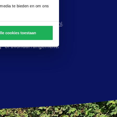
 media te bieden en om ons
veringen@prestonpalace.nl
.
lle cookies toestaan
dag- of avondarrangement.