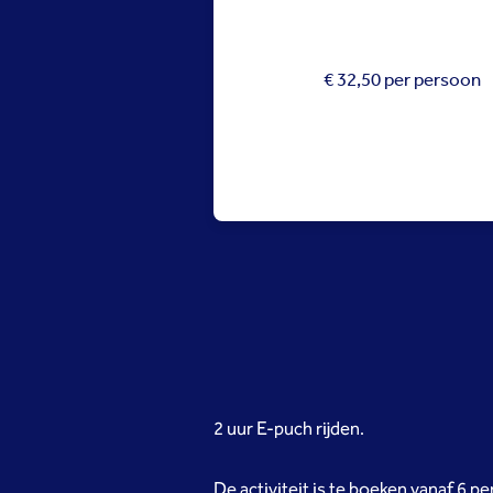
€ 32,50 per persoon
2 uur E-puch rijden.
De activiteit is te boeken vanaf 6 p