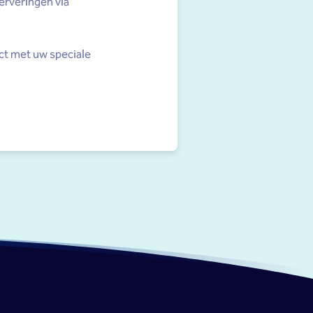
erveringen via
.
ect met uw speciale