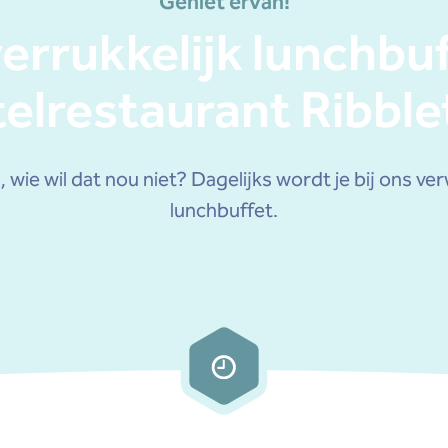
Geniet ervan!
errukkelijk lunchbuf
elrestaurant Ribbl
, wie wil dat nou niet? Dagelijks wordt je bij ons v
lunchbuffet.