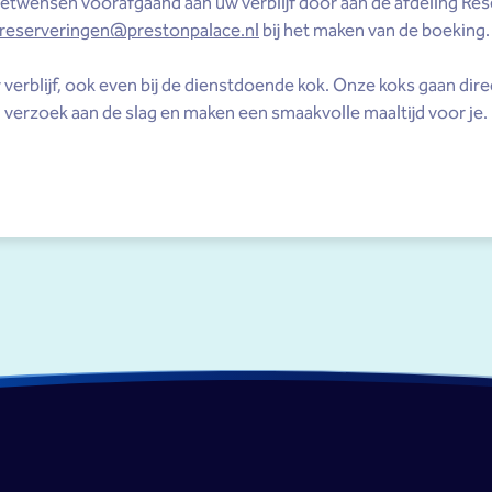
etwensen voorafgaand aan uw verblijf door aan de afdeling Res
reserveringen@prestonpalace.nl
bij het maken van de boeking
w verblijf, ook even bij de dienstdoende kok. Onze koks gaan dir
verzoek aan de slag en maken een smaakvolle maaltijd voor je.