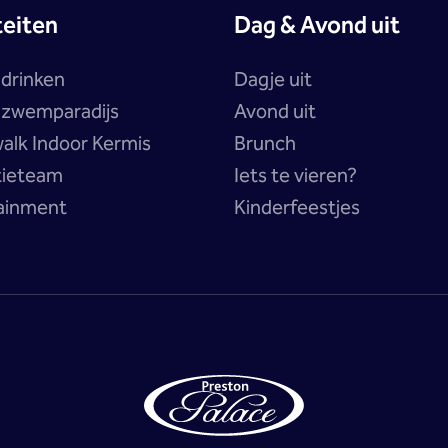
teiten
Dag & Avond uit
 drinken
Dagje uit
a zwemparadijs
Avond uit
alk Indoor Kermis
Brunch
tieteam
Iets te vieren?
ainment
Kinderfeestjes