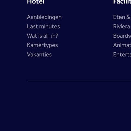
Hotel
Facili
Aanbiedingen
Eten &
Last minutes
Rivier
Wat is all-in?
Boardw
Kamertypes
Anima
Vakanties
Entert