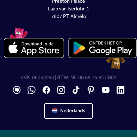
Preston Palace
Laan van Iserlohn 1
7607 PT Almelo
KVK: 06062050 | BTW: NL.00.69.75.847.B01
Nederlands