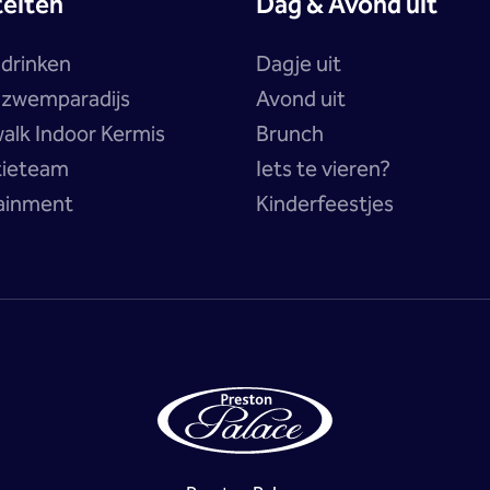
teiten
Dag & Avond uit
 drinken
Dagje uit
a zwemparadijs
Avond uit
alk Indoor Kermis
Brunch
tieteam
Iets te vieren?
ainment
Kinderfeestjes