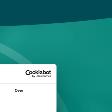
Over
r of