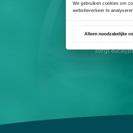
We gebruiken cookies om cont
websiteverkeer te analyseren
Voorbe
olie, amandelolie,
Alleen noodzakelijke c
wensen? Dan ka
zorgt eucalypt