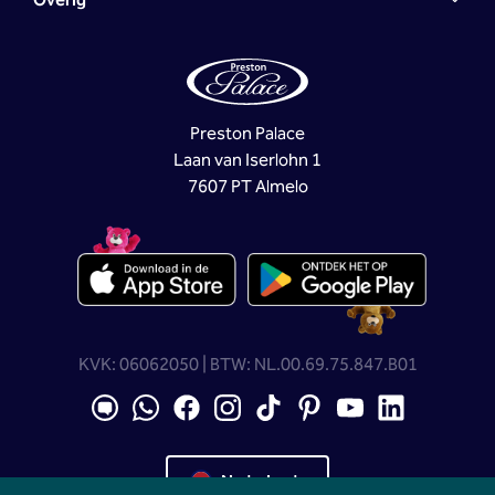
Overig
Preston Palace
Laan van Iserlohn 1
7607 PT Almelo
KVK: 06062050 | BTW: NL.00.69.75.847.B01
Nederlands