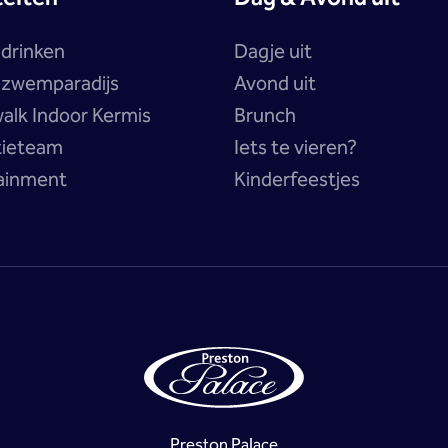
 drinken
Dagje uit
a zwemparadijs
Avond uit
alk Indoor Kermis
Brunch
tieteam
Iets te vieren?
ainment
Kinderfeestjes
Preston Palace