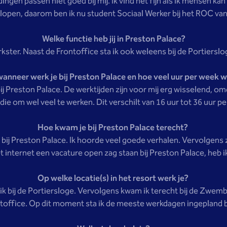
dingen passen niet goed bij mij. Ik vind het fijn als ik mensen 
lopen, daarom ben ik nu student Sociaal Werker bij het ROC va
Welke functie heb jij in Preston Palace?
kster. Naast de Frontoffice sta ik ook weleens bij de Portiers
wanneer werk je bij Preston Palace en hoe veel uur per week w
j Preston Palace. De werktijden zijn voor mij erg wisselend, omd
die om wel veel te werken. Dit verschilt van 16 uur tot 36 uur p
Hoe kwam je bij Preston Palace terecht?
 bij Preston Palace. Ik hoorde veel goede verhalen. Vervolgens zo
 internet een vacature open zag staan bij Preston Palace, heb ik
Op welke locatie(s) in het resort werk je?
ik bij de Portiersloge. Vervolgens kwam ik terecht bij de Zwem
ntoffice. Op dit moment sta ik de meeste werkdagen ingepland bi