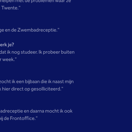
kan helpen met de problemen waar ze
n Twente."
loge en de Zwembadreceptie."
erk je?
at ik nog studeer. Ik probeer buiten
er week."
cht ik een bijbaan die ik naast mijn
 hier direct op gesolliciteerd."
badreceptie en daarna mocht ik ook
j de Frontoffice."