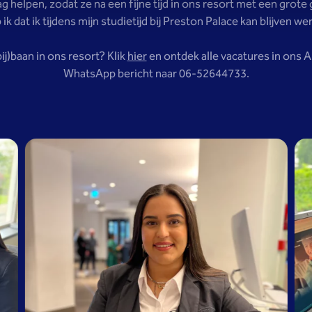
g helpen, zodat ze na een fijne tijd in ons resort met een grote
ik dat ik tijdens mijn studietijd bij Preston Palace kan blijven we
(bij)baan in ons resort? Klik
hier
en ontdek alle vacatures in ons Al
WhatsApp bericht naar 06-52644733.