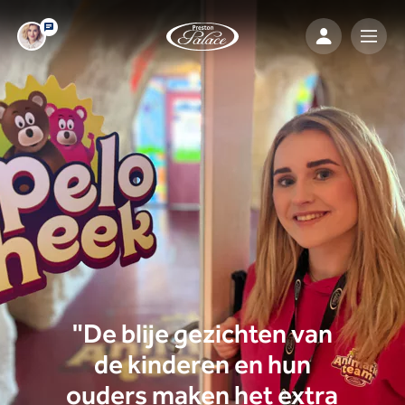
"De blije gezichten van
de kinderen en hun
ouders maken het extra