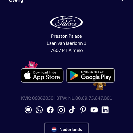
Overig
Preston Palace
Laan van Iserlohn 1
7607 PT Almelo
KVK: 06062050 | BTW: NL.00.69.75.847.B01
Nederlands