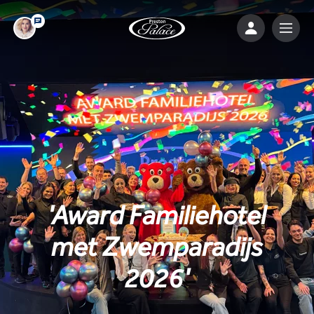
'Award Familiehotel
met Zwemparadijs
2026'