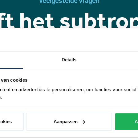
Veelgestelde vragen
t het subtro
radijs een gl
Details
 2022 is de nieuwe waterattractie van Preston Palace genaamd 
 van cookies
ent en advertenties te personaliseren, om functies voor social
.
ookies
Aanpassen
A