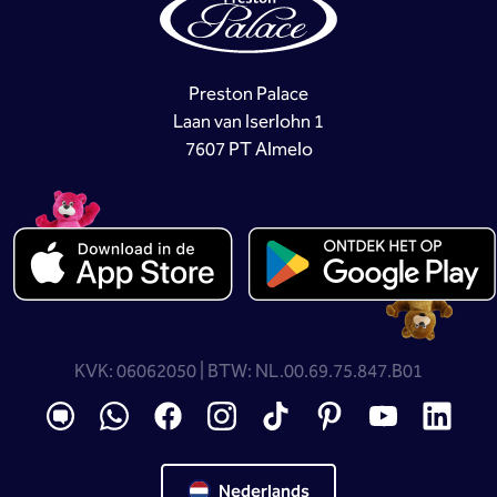
Preston Palace
Laan van Iserlohn 1
7607 PT Almelo
KVK: 06062050 | BTW: NL.00.69.75.847.B01
Nederlands