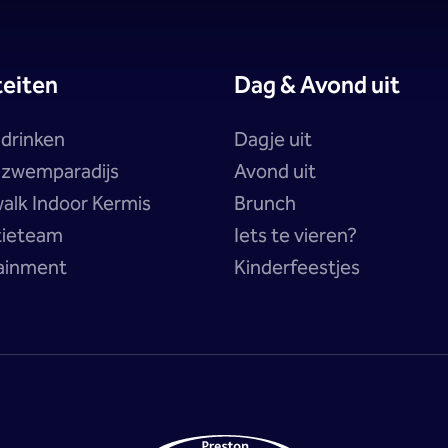
teiten
Dag & Avond uit
 drinken
Dagje uit
a zwemparadijs
Avond uit
alk Indoor Kermis
Brunch
tieteam
Iets te vieren?
ainment
Kinderfeestjes