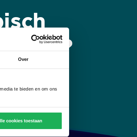
pisch
ijbaan?
Over
Monkey Rush officieel geopend.
 media te bieden en om ons
lle cookies toestaan