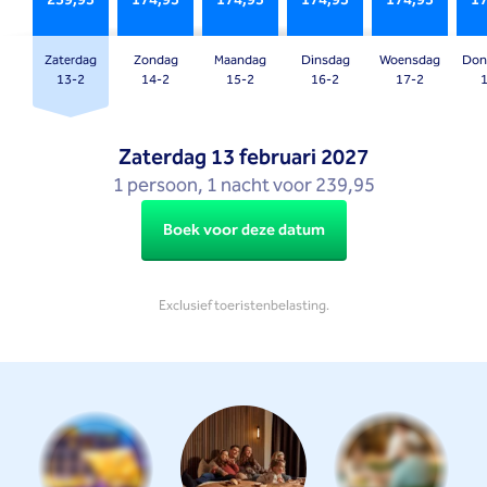
239,95
174,95
174,95
174,95
174,95
17
the
the
question
question
mark
mark
Zaterdag
Zondag
Maandag
Dinsdag
Woensdag
Don
key
key
13-2
14-2
15-2
16-2
17-2
to
to
get
get
Zaterdag
13 februari 2027
the
the
1 persoon, 1 nacht voor 239,95
keyboard
keyboard
shortcuts
shortcuts
Boek voor deze datum
for
for
changing
changing
dates.
dates.
Exclusief toeristenbelasting.