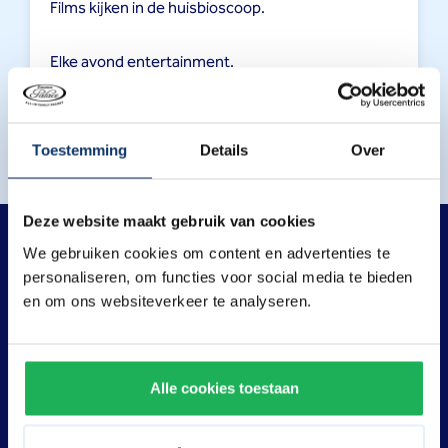
Films kijken in de huisbioscoop.
Elke avond entertainment.
Gratis parkeren op ons terrein.
Toestemming
Details
Over
Deze website maakt gebruik van cookies
We gebruiken cookies om content en advertenties te
Uniek in Nederland
personaliseren, om functies voor social media te bieden
Faciliteiten voor kinderen
en om ons websiteverkeer te analyseren.
Ons familiehotel zit vol verrassingen en is een
speelparadijs voor kinderen. Knuffelen met
Alle cookies toestaan
Preston & Alice, samen zwemmen, knutselen bij