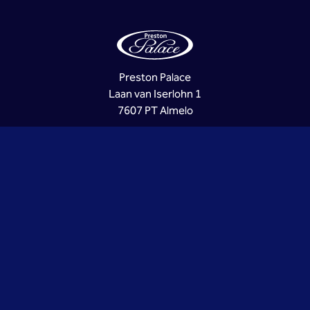
Preston Palace
Laan van Iserlohn 1
7607 PT Almelo
KVK: 06062050 | BTW: NL.00.69.75.847.B01
Nederlands