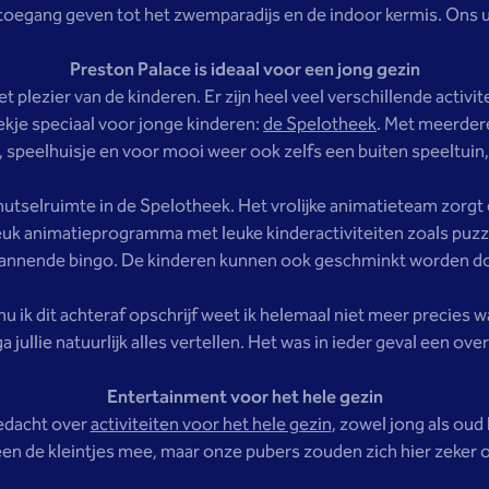
oegang geven tot het zwemparadijs en de indoor kermis. Ons ui
Preston Palace is ideaal voor een jong gezin
et plezier van de kinderen. Er zijn heel veel verschillende activi
kje speciaal voor jonge kinderen:
de Spelotheek
. Met meerdere
, speelhuisje en voor mooi weer ook zelfs een buiten speeltuin, e
nutselruimte in de Spelotheek. Het vrolijke animatieteam zorgt 
 leuk animatieprogramma met leuke kinderactiviteiten zoals puz
pannende bingo. De kinderen kunnen ook geschminkt worden do
nu ik dit achteraf opschrijf weet ik helemaal niet meer precies 
a jullie natuurlijk alles vertellen. Het was in ieder geval een ov
Entertainment voor het hele gezin
edacht over
activiteiten voor het hele gezin
, zowel jong als oud
en de kleintjes mee, maar onze pubers zouden zich hier zeker