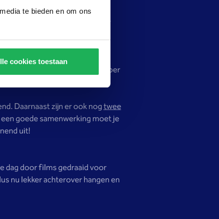
 media te bieden en om ons
ag. Of nog even een extra baantje
 het echte Twentse gevoel.
lle cookies toestaan
spel. Ze voelen zichzelf heel stoer
En ik geniet hier ook van.
nd. Daarnaast zijn er ook nog
twee
Met een goede samenwerking moet je
nend uit!
e dag door films gedraaid voor
 dus nu lekker achterover hangen en