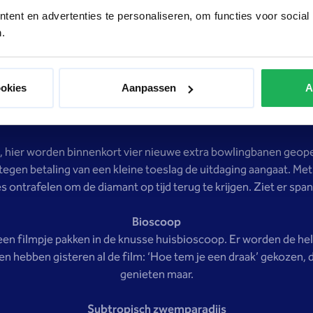
ent en advertenties te personaliseren, om functies voor social
icht, hierdoor kan iedereen ook lekker op eigen tempo aan de sl
.
in hebt om te wachten. De golfstick heeft een leuk klompje voor
Poolen
ookies
Aanpassen
A
e zo meenemen naar een poolhal, maar wat vinden ze dit een leuk 
n ze best goed te zijn en krijgen ze heel wat ballen in de hoek. 
, hier worden binnenkort vier nieuwe extra bowlingbanen geope
e tegen betaling van een kleine toeslag de uitdaging aangaat. 
s ontrafelen om de diamant op tijd terug te krijgen. Ziet er span
Bioscoop
n filmpje pakken in de knusse huisbioscoop. Er worden de hel
ren hebben gisteren al de film: ‘Hoe tem je een draak’ gekozen,
genieten maar.
Subtropisch zwemparadijs