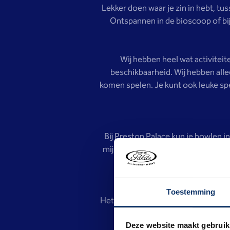
Lekker doen waar je zin in hebt, tus
Ontspannen in de bioscoop of bij 
Wij hebben heel wat activiteit
beschikbaarheid. Wij hebben alle
komen spelen. Je kunt ook leuke spel
Bij Preston Palace kun je bowlen 
mijnkar. Ze hebben voor de jonge k
Ik ben echt niet goed in d
Toestemming
Het is een heuse beestenboel op de
geiten en konijnen. Het is nog
Deze website maakt gebruik