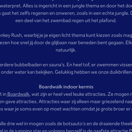
waterpret. Alles is ingericht in een jungle thema en door het do
at het zelfs regenen en onweren, zoals in een echte jungle. Dan
een deel van het zwembad regen uit het plafond.
onkey Rush, waarbij je je eigen licht thema kunt kiezen zoals mag
ezen hoe snel jij door de glijbaan naar beneden bent gegaan. Elke
natuurlijk.
meerdere bubbelbaden en sauna’s. En heel tof, er zwemmen visse
onder water kan bekijken. Gelukkig hebben we onze duikbril
Boardwalk indoor kermis
t in
Boardwalk
, wat zijn er heel veel leuke attracties. Ze mogen 
 en gave attracties. Attracties waar zij alleen maar griezelend na
es waar je soms even op moet wachten omdat je grote broer er a
 alle drie wel in mogen zoals de botsauto’s en de draaiende thee
val in de jumping star en volgens henzelf is de gaafste attractie