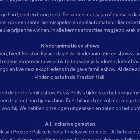
 je hard, snel en hoog rond. En samen met papa of mama is dit ec
t hier ook een aantal kermisspelen en spelautomaten. Hier moes
leuke prijzen te winnen. In alle kermis attracties mag je zo vaak in
Kinderanimatie en shows
n, biedt Preston Palace dagelijks kinderanimatie en shows aan
tredens en interactieve activiteiten waar je kinderen dolenthou
go en live muziekoptredens in de gave familieshow. Al deze acti
vinden plaats in de Preston Hall.
vond
de grote familieshow
Puk & Polly’s tijdreis op het program
en trip met hun tijdmachine. Echt hilarisch en vol met mega b
 voorbij. We hebben onze ogen uitgekeken en zaten op het punt
All-inclusive genieten
k aan Preston Palace is
het all-inclusive concept
. Dit betekent
n én activiteiten, zonder je zorgen te hoeven maken over bijko