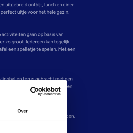
n uitgebreid ontbijt, lunch en diner.
perfect uitje voor het hele gezin.
 activiteiten gaan op basis van
r zo groot. Iedereen kan tegelijk
afel een spelletje te spelen. Met een
wlingballen terug gebracht met een
llerkleinsten leuk is om te spelen.
n wel de kegels om krijgen.
Over
n, kippen, varkens, eenden, honden,
euke boerenbaan, met makkelijke