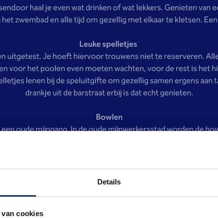
sendoor haal je even wat drinken of wat lekkers. Genieten van ee
het zwembad en alle tijd om gezellig met elkaar te kletsen. Een 
Leuke spelletjes
en uitgetest. Je hoeft hiervoor trouwens niet te reserveren. Alle
en voor het poolen even moeten wachten, voor de rest is het hie
letjes lenen bij de speluitgifte om gezellig samen ergens aan t
drankje uit de barstraat erbij is dat echt genieten.
Bowlen
in een oude mijngang. In de oude mijnwerkersstad worden de bo
inderen ook een handig ballenrekje. Zodat het spel ook voor de a
it spel en sta steeds vol verwondering te kijken hoe die kindere
Midgetgolf
Details
 groene midgetgolfbaan: ‘onmeunig gezellig’ met al die schape
 een hele tour om hier tussen een ‘hole in one’ te slaan. Een l
hindernissen, maar ook flinke uitdagingen.
 van cookies