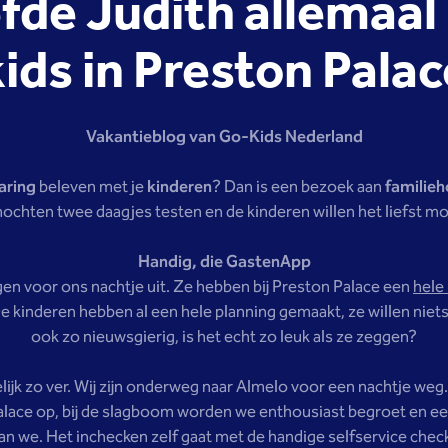
efde Judith allemaal
kids in Preston Palac
Vakantieblog van Go-Kids Nederland
aring
beleven met je
kinderen
? Dan is een bezoek aan
familieh
chten twee daagjes testen en de kinderen willen het liefst mo
Handig, die GastenApp
gen voor ons nachtje uit. Ze hebben bij Preston Palace een
hele
e kinderen hebben al een hele planning gemaakt, ze willen niets
ook zo nieuwsgierig, is het echt zo leuk als ze zeggen?
ijk zo ver. Wij zijn onderweg naar Almelo voor een nachtje weg. 
alace op, bij de slagboom worden we enthousiast begroet en een
aan we. Het inchecken zelf gaat met de handige selfservice check