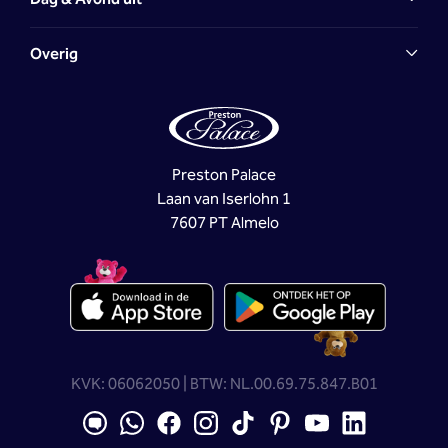
Overig
Preston Palace
Laan van Iserlohn 1
7607 PT Almelo
KVK: 06062050 | BTW: NL.00.69.75.847.B01